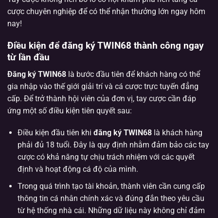
cược chuyên nghiệp để có thể nhận thưởng lớn ngay hôm
nay!
Điều kiện để đăng ký TWIN68 thành công ngay
từ lần đầu
Đăng ký TWIN68
là bước đầu tiên để khách hàng có thể
gia nhập vào thế giới giải trí và cá cược trực tuyến đẳng
cấp. Để trở thành hội viên của đơn vị, tay cược cần đáp
ứng một số điều kiện tiên quyết sau:
Điều kiện đầu tiên khi
đăng ký TWIN68
là khách hàng
phải đủ 18 tuổi. Đây là quy định nhằm đảm bảo các tay
cược có khả năng tự chịu trách nhiệm với các quyết
định và hoạt động cá độ của mình.
Trong quá trình tạo tài khoản, thành viên cần cung cấp
thông tin cá nhân chính xác và đúng đắn theo yêu cầu
từ hệ thống nhà cái. Những dữ liệu này không chỉ đảm